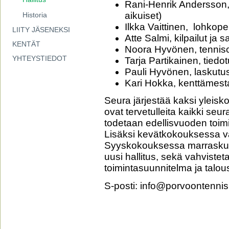
Rani-Henrik Andersson,
aikuiset)
Historia
Ilkka Vaittinen, lohkope
LIITY JÄSENEKSI
Atte Salmi, kilpailut ja s
KENTÄT
Noora Hyvönen, tennisc
YHTEYSTIEDOT
Tarja Partikainen, tiedo
Pauli Hyvönen, laskutu
Kari Hokka, kenttämest
Seura järjestää kaksi yleis
ovat tervetulleita kaikki se
todetaan edellisvuoden toimi
Lisäksi kevätkokouksessa va
Syyskokouksessa marraskuus
uusi hallitus, sekä vahvist
toimintasuunnitelma ja talou
S-posti: info@porvoontennis.