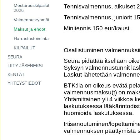
Mestaruuskilpailut
Tennisvalmennus, aikuiset 2
2026
Tennisvalmennus, juniorit 15
Valmennusryhmät
Minitennis 150 eur/kausi.
Maksut ja ehdot
Harrastustoiminta
KILPAILUT
Osallistuminen valmennuksii
SEURA
Seura pidättää itsellään oi
LIITY JÄSENEKSI
Syksyn valmennustunnit lask
Laskut lähetetään valmennet
KENTÄT
YHTEYSTIEDOT
BTK:lla on oikeus evätä pela
valmennusmaksu(t) on mak
Yhtämittainen yli 4 viikkoa 
laskutuksessa lääkärintodist
huomioida laskutuksessa.
Irtisanoutuminen/lopettamine
valmennuksen päättymistä sä