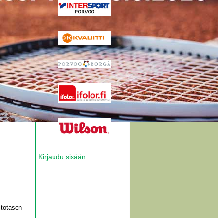
Kirjaudu sisään
aitotason