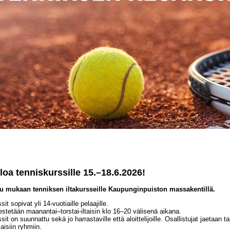
loa tenniskurssille 15.–18.6.2026!
du mukaan tenniksen iltakursseille Kaupunginpuiston massakentillä.
sit sopivat yli 14-vuotiaille pelaajille.
estetään maanantai–torstai-iltaisin klo 16–20 välisenä aikana.
sit on suunnattu sekä jo harrastaville että aloittelijoille. Osallistujat jaetaan t
isiin ryhmiin.