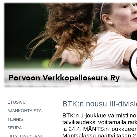
BTK:n nousu III-divis
ETUSIVU
AJANKOHTAISTA
BTK:n 1-joukkue varmisti nou
TENNIS
talvikaudeksi voittamalla ra
SEURA
la 24.4. MÄNTS:n joukkueen
Mäntsälässä päättyi tasan 
LIITY JÄSENEKSI