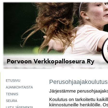
Perusohjaajakoulutus
ETUSIVU
AJANKOHTAISTA
Järjestämme perusohjaajako
TENNIS
Koulutus on tarkoitettu kaiki
SEURA
kiinnostuneille henkilöille. Osa
LIITY JÄSENEKSI