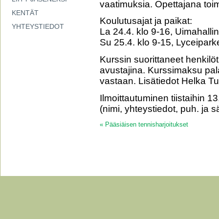
vaatimuksia. Opettajana toi
KENTÄT
Koulutusajat ja paikat:
YHTEYSTIEDOT
La 24.4. klo 9-16, Uimahallin
Su 25.4. klo 9-15, Lyceipar
Kurssin suorittaneet henkilöt 
avustajina. Kurssimaksu pala
vastaan. Lisätiedot Helka T
Ilmoittautuminen tiistaihin 
(nimi, yhteystiedot, puh. ja 
«
Pääsiäisen tennisharjoitukset